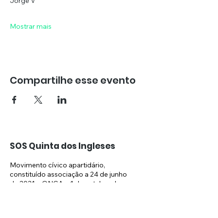
Jorge V
Mostrar mais
Compartilhe esse evento
SOS Quinta dos Ingleses
Movimento cívico apartidário,
constituído associação a 24 de junho
de 2021 e ONGA a 1 de outubro de
2024, que defende a preservação do
espaço verde da Quinta dos Ingleses.