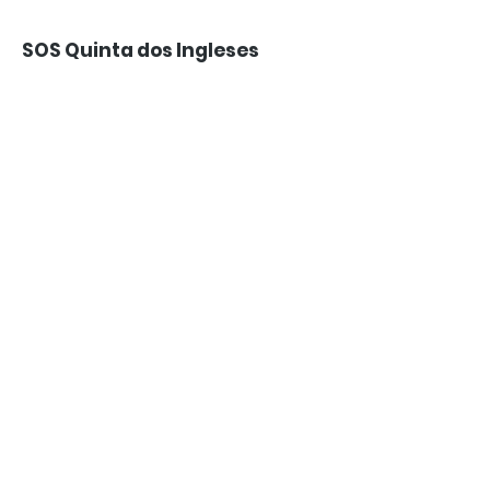
SOS Quinta dos Ingleses
Movimento cívico apartidário,
constituído associação a 24 de junho
de 2021 e ONGA a 1 de outubro de
2024, que defende a preservação do
espaço verde da Quinta dos Ingleses.
Email:
sosquintaingleses@gmail.com
Newsletter:
Enviar