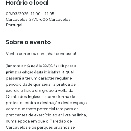
Horário e local
09/03/2025, 11:00 – 11:05
Carcavelos, 2775-606 Carcavelos,
Portugal
Sobre o evento
Venha correr ou caminhar connosco!
𝐉𝐮𝐧𝐭𝐞-𝐬𝐞 𝐚 𝐧𝐨́𝐬 𝐧𝐨 𝐝𝐢𝐚 𝟐𝟐/𝟎𝟐 𝐚̀𝐬 𝟏𝟏𝐡 𝐩𝐚𝐫𝐚 𝐚 
𝐩𝐫𝐢𝐦𝐞𝐢𝐫𝐚 𝐞𝐝𝐢𝐜̧𝐚̃𝐨 𝐝𝐞𝐬𝐭𝐚 𝐢𝐧𝐢𝐜𝐢𝐚𝐭𝐢𝐯𝐚, a qual 
passará a ter um carácter regular e 
periodicidade quinzenal: a prática de 
exercício físico em grupo à volta da 
Quinta dos Ingleses, como forma de 
protesto contra a destruição deste espaço 
verde que tanto potencial tem para os 
praticantes de exercício ao ar livre na linha, 
numa época em que o Paredão de 
Carcavelos e os parques urbanos se 