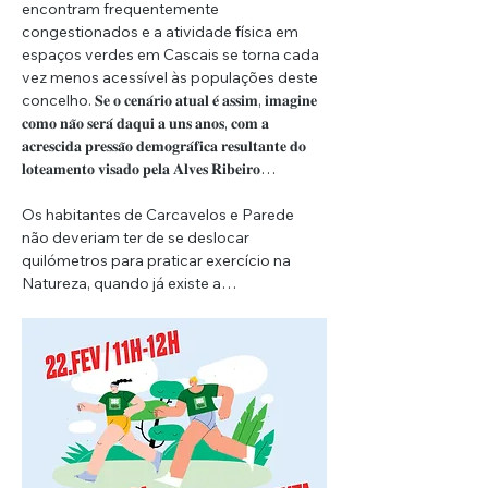
encontram frequentemente 
congestionados e a atividade física em 
espaços verdes em Cascais se torna cada 
vez menos acessível às populações deste 
concelho. 𝐒𝐞 𝐨 𝐜𝐞𝐧𝐚́𝐫𝐢𝐨 𝐚𝐭𝐮𝐚𝐥 𝐞́ 𝐚𝐬𝐬𝐢𝐦, 𝐢𝐦𝐚𝐠𝐢𝐧𝐞 
𝐜𝐨𝐦𝐨 𝐧𝐚̃𝐨 𝐬𝐞𝐫𝐚́ 𝐝𝐚𝐪𝐮𝐢 𝐚 𝐮𝐧𝐬 𝐚𝐧𝐨𝐬, 𝐜𝐨𝐦 𝐚 
𝐚𝐜𝐫𝐞𝐬𝐜𝐢𝐝𝐚 𝐩𝐫𝐞𝐬𝐬𝐚̃𝐨 𝐝𝐞𝐦𝐨𝐠𝐫𝐚́𝐟𝐢𝐜𝐚 𝐫𝐞𝐬𝐮𝐥𝐭𝐚𝐧𝐭𝐞 𝐝𝐨 
𝐥𝐨𝐭𝐞𝐚𝐦𝐞𝐧𝐭𝐨 𝐯𝐢𝐬𝐚𝐝𝐨 𝐩𝐞𝐥𝐚 𝐀𝐥𝐯𝐞𝐬 𝐑𝐢𝐛𝐞𝐢𝐫𝐨…
Os habitantes de Carcavelos e Parede 
não deveriam ter de se deslocar 
quilómetros para praticar exercício na 
Natureza, quando já existe a…