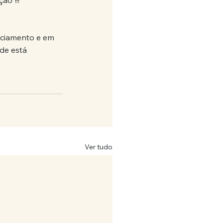
ão"!!!
enciamento e em 
de está 
Ver tudo