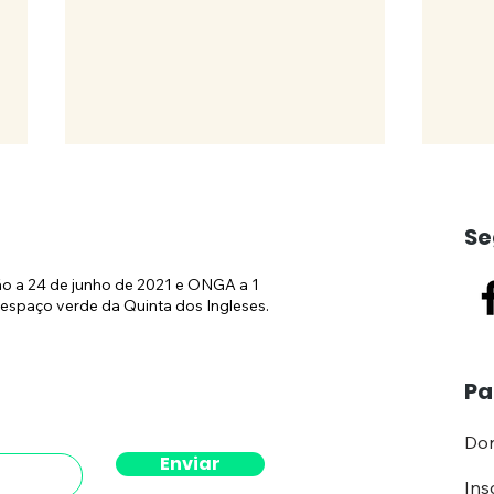
Se
ão a 24 de junho de 2021 e ONGA a 1
espaço verde da Quinta dos Ingleses.
Obras no Hilton
(CO
Pa
continuam
Públ
demo
Don
Hilt
Enviar
atos
Ins