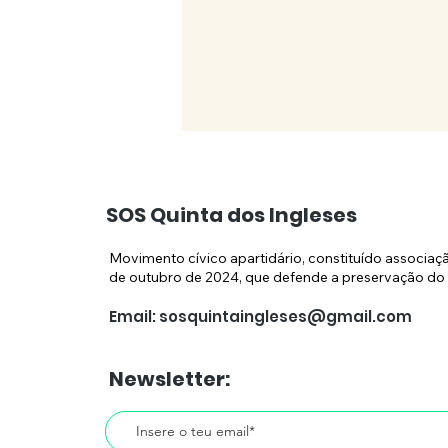
SOS Quinta dos Ingleses
Movimento cívico apartidário, constituído associaç
de outubro de 2024, que defende a preservação do 
Email:
sosquintaingleses@gmail.com
CMC inicia manobra de
"sacudir a água do
Newsletter:
capote"