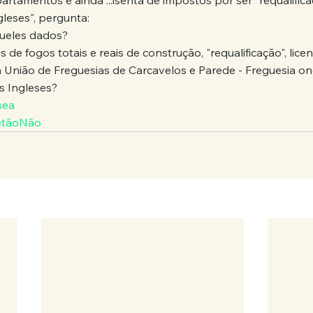
rtamentos e ainda ...isenta de impostos por ser "requalificaç
leses", pergunta:
queles dados?
 de fogos totais e reais de construção, "requalificação", lic
 a União de Freguesias de Carcavelos e Parede - Freguesia on
s Ingleses?
sea
etãoNão