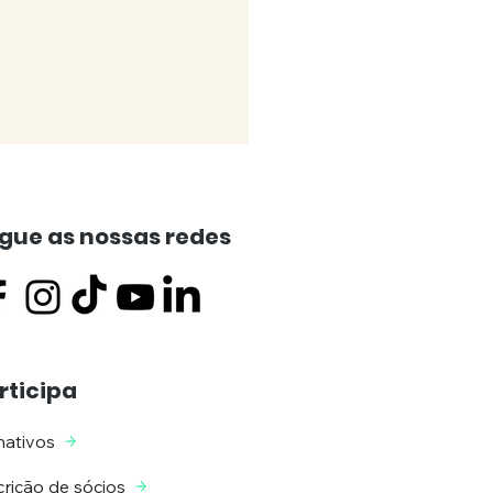
gue as nossas redes
MUNICADO) Ministério
rticipa
ico requer a
lição do “Hotel
ativos
on” de Carcavelos –
 do atual ministro
crição de sócios