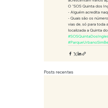
acrescentam vários apa
O "SOS Quinta dos Ing
- Alguém acredita na
- Quais são os números
vias de, só para toda
localizada a Quinta do
#SOSQuintaDosIngle
#ParqueUrbanoSimB
Posts recentes