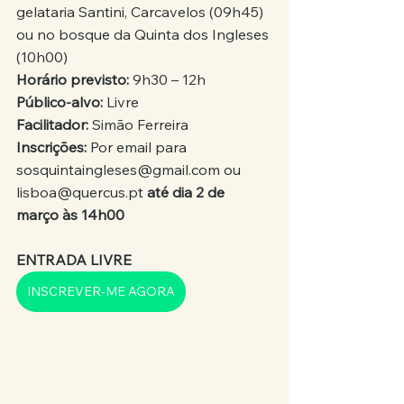
gelataria Santini, Carcavelos (09h45) 
ou no bosque da Quinta dos Ingleses 
(10h00)
Horário previsto:
 9h30 – 12h
Público-alvo: 
Livre
Facilitador:
 Simão Ferreira
Inscrições: 
Por email para 
sosquintaingleses@gmail.com ou 
lisboa@quercus.pt 
até dia 2 de 
março às 14h00
ENTRADA LIVRE
INSCREVER-ME AGORA