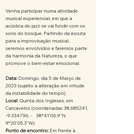
Venha participar numa atividade 
musical experiencial, em que a 
acústica do jazz se vai fundir com os 
sons do bosque. Partindo da escuta 
para a improvisação musical, 
seremos envolvidos e faremos parte 
da harmonia da Natureza, o que 
promove o bem-estar emocional.
Data:
 Domingo, dia 5 de Março de 
2023 (sujeito a alteração em virtude 
da instabilidade do tempo).
Local
: Quinta dos Ingleses, em 
Carcavelos (coordenadas 38.685241, 
-9.334796, -   38°41'06.9"N 
9°20'05.3"W)
Ponto de encontro:
 Em frente à 