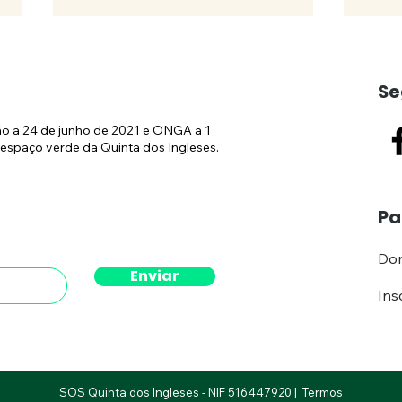
Se
ão a 24 de junho de 2021 e ONGA a 1
espaço verde da Quinta dos Ingleses.
Obras no Hilton
(CO
Pa
continuam
Públ
demo
Don
Hilt
Enviar
atos
Ins
Migu
cau
SOS Quinta dos Ingleses - NIF 516447920 |
Termos