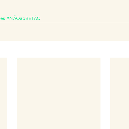
ses
#NÃOaoBETÃO