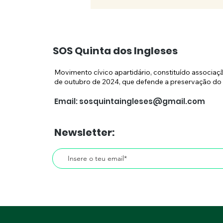
SOS Quinta dos Ingleses
Movimento cívico apartidário, constituído associaç
de outubro de 2024, que defende a preservação do 
Email:
sosquintaingleses@gmail.com
CMC inicia manobra de
"sacudir a água do
Newsletter:
capote"