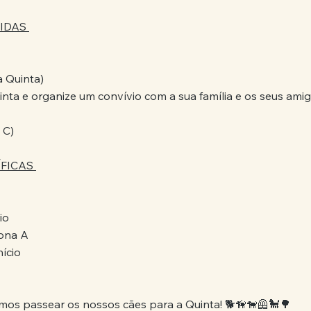
IDAS 
a Quinta)
nta e organize um convívio com a sua família e os seus amigo
 C)
FICAS 
io
zona A
nício
os passear os nossos cães para a Quinta! 🐕🦮🐕‍🦺🐩🌳