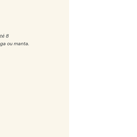
té 8 
oga ou manta.