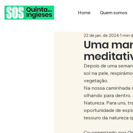
Home
Quem somos
22 de jan. de 2024
1 min d
Uma man
meditati
Depois de uma semana 
sol na pele, respirámo
vegetação.
Na nossa caminhada m
olhando para dentro.
Natureza. Para uns, tr
oportunidade de explo
tesouro da natureza q
Co-organizado por 
O