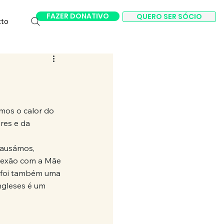
FAZER DONATIVO
QUERO SER SÓCIO
cto
s
mos o calor do 
res e da 
pausámos, 
nexão com a Mãe 
, foi também uma 
ngleses é um 