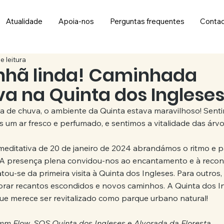
Atualidade
Apoia-nos
Perguntas frequentes
Conta
e leitura
hã linda! Caminhada
va na Quinta dos Inglese
de chuva, o ambiente da Quinta estava maravilhoso! Senti
s um ar fresco e perfumado, e sentimos a vitalidade das árvo
editativa de 20 de janeiro de 2024 abrandámos o ritmo e 
 A presença plena convidou-nos ao encantamento e à reco
atou-se da primeira visita à Quinta dos Ingleses. Para outros
rar recantos escondidos e novos caminhos. A Quinta dos I
ue merece ser revitalizado como parque urbano natural!
mm Flow
, 
SOS Quinta dos Ingleses
 e 
Alvorada da Floresta
.