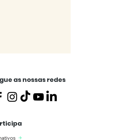
gue as nossas redes
MUNICADO) Ministério
rticipa
ico requer a
lição do “Hotel
ativos