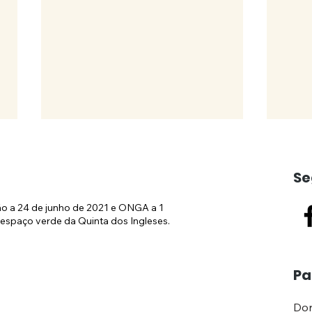
Se
ão a 24 de junho de 2021 e ONGA a 1
espaço verde da Quinta dos Ingleses.
Obras no Hilton
(CO
Pa
continuam
Públ
demo
Don