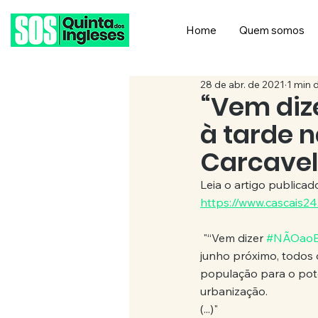
Home
Quem somos
28 de abr. de 2021
1 min d
“Vem diz
à tarde 
Carcavel
Leia o artigo publicad
https://www.cascais2
 "“Vem dizer 
#NÃOao
junho próximo, todos o
população para o pot
urbanização. 
(...)"