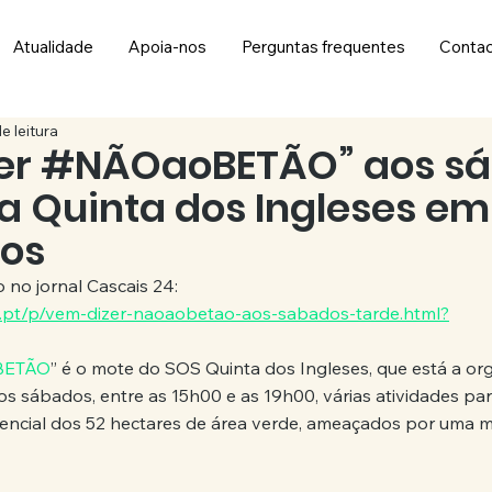
Atualidade
Apoia-nos
Perguntas frequentes
Conta
e leitura
er #NÃOaoBETÃO” aos s
na Quinta dos Ingleses em
os
o no jornal Cascais 24:
4.pt/p/vem-dizer-naoaobetao-aos-sabados-tarde.html?
BETÃO
” é o mote do SOS Quinta dos Ingleses, que está a org
s sábados, entre as 15h00 e as 19h00, várias atividades para
encial dos 52 hectares de área verde, ameaçados por uma 