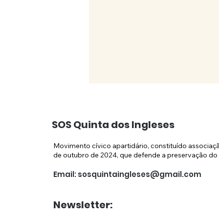
SOS Quinta dos Ingleses
Movimento cívico apartidário, constituído associaç
de outubro de 2024, que defende a preservação do 
Email:
sosquintaingleses@gmail.com
CMC inicia manobra de
"sacudir a água do
Newsletter:
capote"