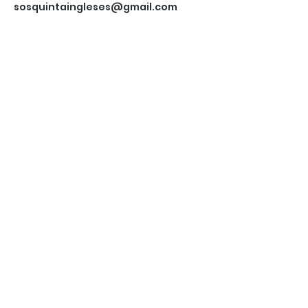
sosquintaingleses@gmail.com
Newsletter:
Enviar
Segue as nossas redes
Participa
Donativos