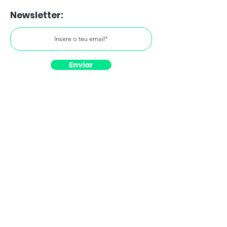
Newsletter:
Enviar
Segue as nossas redes
Participa
Donativos
Inscrição de sócios