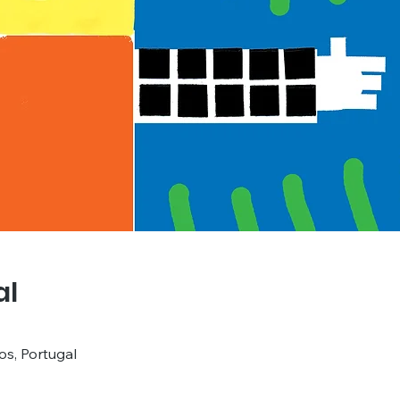
al
os, Portugal