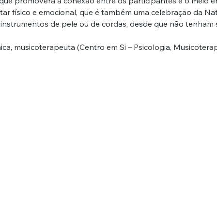
que promoverá a conexão entre os participantes e o meio e
ar físico e emocional, que é também uma celebração da Nat
er instrumentos de pele ou de cordas, desde que não tenham
ínica, musicoterapeuta (Centro em Si – Psicologia, Musicoter