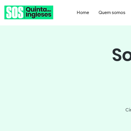
Home
Quem somos
S
Cí