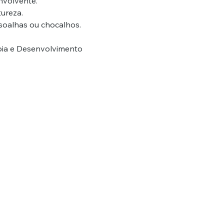
nvolvente.
ureza.
 soalhas ou chocalhos.
apia e Desenvolvimento 