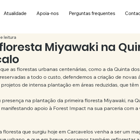
Atualidade
Apoia-nos
Perguntas frequentes
Conta
e leitura
 floresta Miyawaki na Qui
alo
que as florestas urbanas centenárias, como a da Quinta dos 
reservadas a todo o custo, defendemos a criação de novas á
 projetos de intensa plantação em áreas reduzidas, que têm 
 presença na plantação da primeira floresta Miyawaki, na Q
manifestando apoio à Forest Impact na sua parceria com a 
floresta que surgiu hoje em Carcavelos venha a ser um mag
e urbano, e que em breve possamos também reflorestar a 