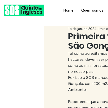
Home
Quem somos
16 de jan. de 2024
1 min d
Primeira
São Gonç
Tal como acreditamos 
hectares, devem ser p
como as miniflorestas,
no nosso país.
Por isso a SOS marcou
Gonçalo, com 200 m2, 
Ambiente.
Esperamos que a nova 
complemento ao parqu