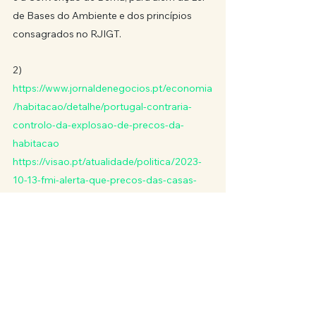
de Bases do Ambiente e dos princípios 
consagrados no RJIGT.
2) 
https://www.jornaldenegocios.pt/economia
/habitacao/detalhe/portugal-contraria-
controlo-da-explosao-de-precos-da-
habitacao
https://visao.pt/atualidade/politica/2023-
10-13-fmi-alerta-que-precos-das-casas-
estao-sobrevalorizados-20-em-portugal/
https://www.publico.pt/2018/08/08/econo
mia/noticia/novo-alerta-de-bolha-
especulativa-imobiliaria-em-portugal-
1840348
3)  
https://www.ine.pt/xportal/xmain?