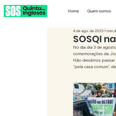
Home
Quem somos
4 de ago. de 2023
1 min d
SOSQI na
No dia dia 3 de agosto
comemorações da Jor
Não deixámos passar 
"pela casa comum", de 