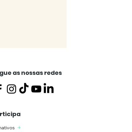
gue as nossas redes
MUNICADO) Ministério
rticipa
ico requer a
lição do “Hotel
ativos
on” de Carcavelos –