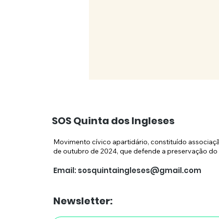
SOS Quinta dos Ingleses
Movimento cívico apartidário, constituído associaç
de outubro de 2024, que defende a preservação do 
Email:
sosquintaingleses@gmail.com
CMC inicia manobra de
"sacudir a água do
Newsletter:
capote"