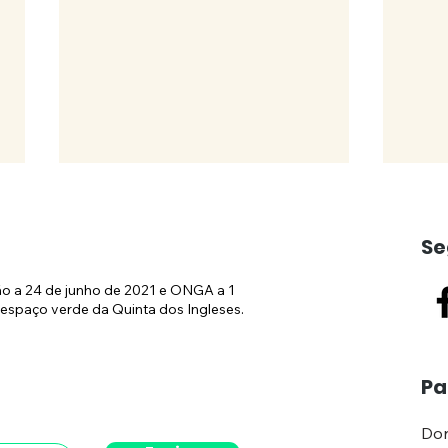
Se
ão a 24 de junho de 2021 e ONGA a 1
espaço verde da Quinta dos Ingleses.
Obras no Hilton
(CO
Pa
continuam
Públ
demo
Don
Hilt