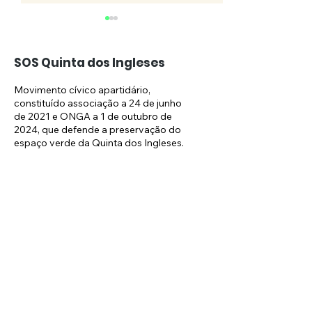
SOS Quinta dos Ingleses
Movimento cívico apartidário,
constituído associação a 24 de junho
de 2021 e ONGA a 1 de outubro de
Obras no Hilton
(COMUNICADO
2024, que defende a preservação do
espaço verde da Quinta dos Ingleses.
continuam
Ministério Púb
requer a dem
Email:
sosquintaingleses@gmail.com
do “Hotel Hilt
Carcavelos – 
Newsletter:
atual ministro
Pinto Luz em 
Enviar