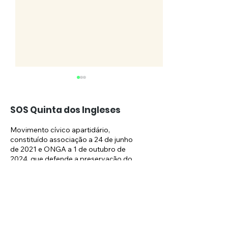
SOS Quinta dos Ingleses
Movimento cívico apartidário,
constituído associação a 24 de junho
de 2021 e ONGA a 1 de outubro de
Obras no Hilton
(COMUNICADO
2024, que defende a preservação do
espaço verde da Quinta dos Ingleses.
continuam
Ministério Púb
requer a dem
Email:
sosquintaingleses@gmail.com
do “Hotel Hilt
Carcavelos – 
Newsletter: