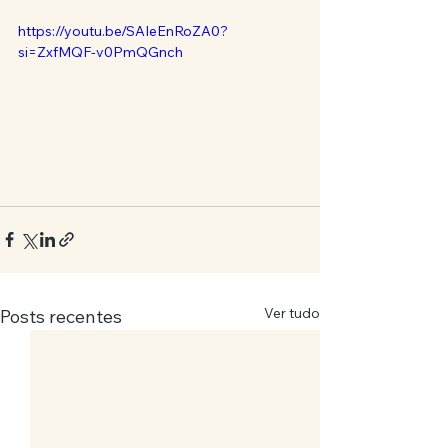
https://youtu.be/SAIeEnRoZA0?
si=ZxfMQF-v0PmQGnch
Ver tudo
Posts recentes