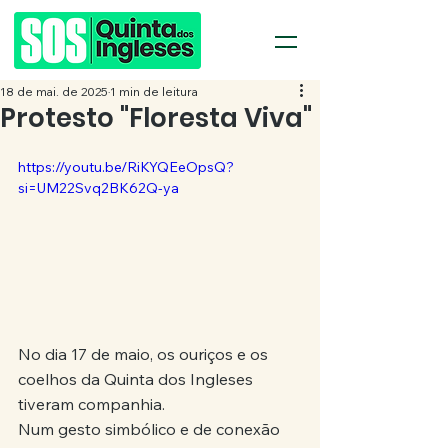
18 de mai. de 2025
1 min de leitura
Protesto "Floresta Viva"
https://youtu.be/RiKYQEeOpsQ?
si=UM22Svq2BK62Q-ya
No dia 17 de maio, os ouriços e os 
coelhos da Quinta dos Ingleses 
tiveram companhia.
Num gesto simbólico e de conexão 